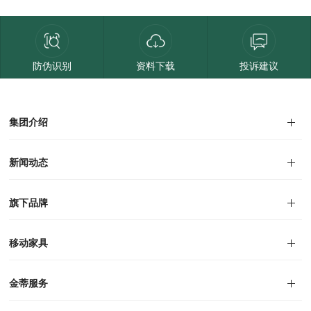
防伪识别
资料下载
投诉建议
集团介绍
集团介绍
企业文化
人才招聘
商学院
VR全景展厅
董事长介绍
新闻动态
对外公告
家居资讯
旗下品牌
品牌文化
荣誉资质
产品专利
电子画册
移动家具
迪尚
西瑞
洛斯
里奥
洛卡
美舍
新古典
纯美
金蒂服务