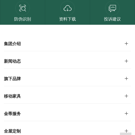
防伪识别
资料下载
投诉建议
集团介绍
集团介绍
企业文化
人才招聘
商学院
VR全景展厅
董事长介绍
新闻动态
对外公告
家居资讯
旗下品牌
品牌文化
荣誉资质
产品专利
电子画册
移动家具
迪尚
西瑞
洛斯
里奥
洛卡
美舍
新古典
纯美
金蒂服务
售后服务
防伪识别
投诉建议
全屋定制