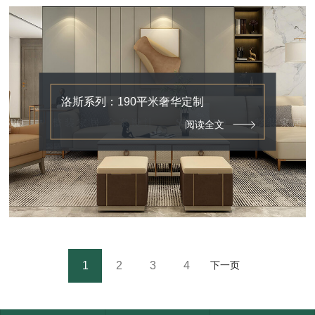
洛斯系列：190平米奢华定制
阅读全文
1
2
3
4
下一页